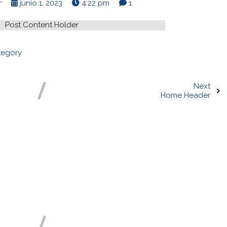
r
junio 1, 2023
4:22 pm
1
Post Content Holder
egory
g
Next
Home Header
mments section !