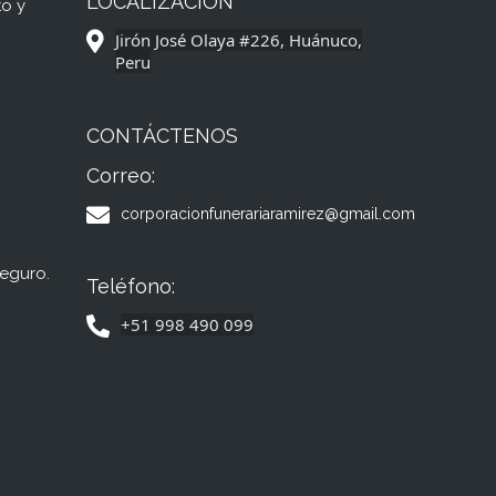
LOCALIZACIÓN
to y
Jirón José Olaya #226, Huánuco,
Peru
CONTÁCTENOS
Correo:
corporacionfunerariaramirez@gmail.com
seguro.
Teléfono:
+51 998 490 099