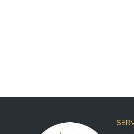
Co
SERV