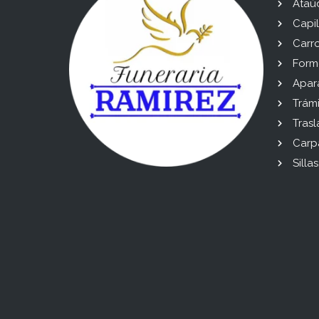
Ataú
Capil
Carro
Formo
Apara
Trámi
Trasl
Carp
Sillas