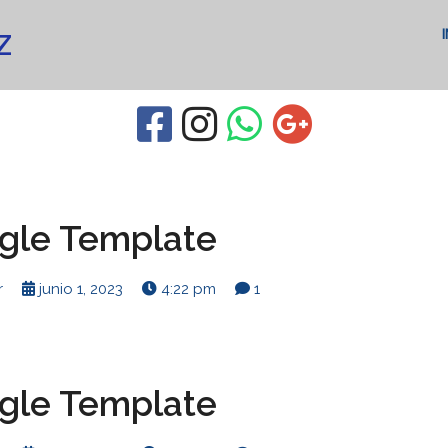
Z
ngle Template
r
junio 1, 2023
4:22 pm
1
ngle Template